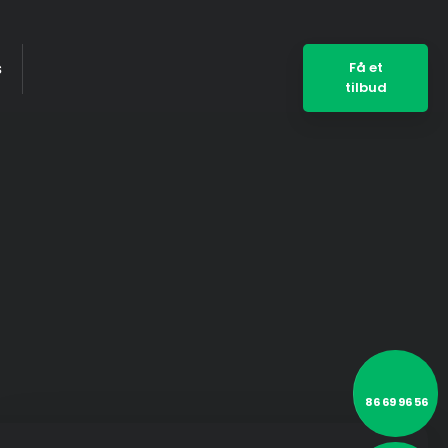
s
Få et
tilbud
86 69 96 56