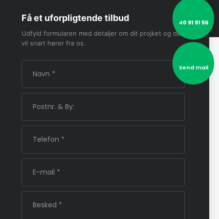
Få et uforpligtende tilbud
40 91 91 56
Udfyld formularen med detaljer om dit projket og du
vil snart hører fra os.
Send mail