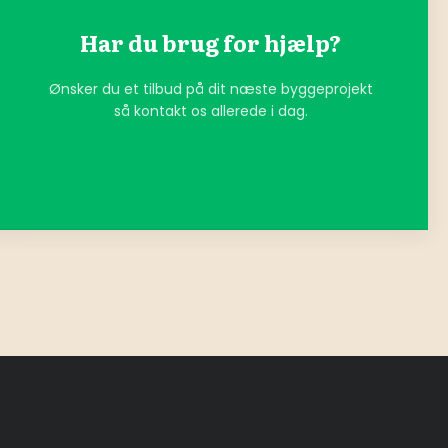
Har du brug for hjælp?
Ønsker du et tilbud på dit næste byggeprojekt
så kontakt os allerede i dag.