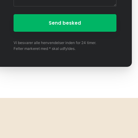
Vi besvarer alle henvendelser inden for 24 timer.
Felter markeret med * skal udfyldes.​​