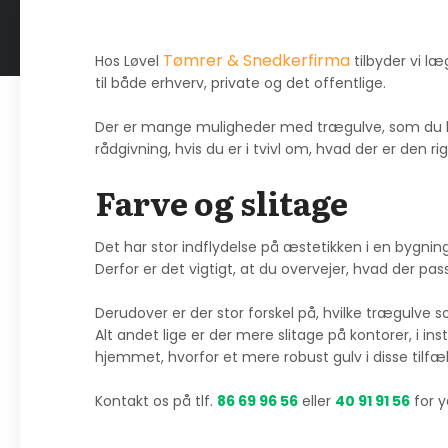
Tømrer & Snedkerfirma
Hos Løvel
tilbyder vi læ
til både erhverv, private og det offentlige.
Der er mange muligheder med trægulve, som du k
rådgivning, hvis du er i tvivl om, hvad der er den rig
Farve og slitage
Det har stor indflydelse på æstetikken i en bygning
Derfor er det vigtigt, at du overvejer, hvad der passer
Derudover er der stor forskel på, hvilke trægulve so
Alt andet lige er der mere slitage på kontorer, i 
hjemmet, hvorfor et mere robust gulv i disse tilfæl
Kontakt os på tlf.
86 69 96 56
eller
40 91 91 56
for y