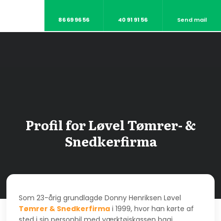
86 69 96 56
40 91 91 56
Send mail
Profil for Løvel Tømrer- &
Snedkerfirma
Som 23-årig grundlagde Donny Henriksen Løvel
Tømrer & Snedkerfirma
i 1999, hvor han kørte af
sted i sin personbil med værktøjskassen bagi.