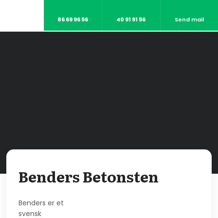
86 69 96 56
40 91 91 56
Send mail
Benders Betonsten
Benders er et
svensk