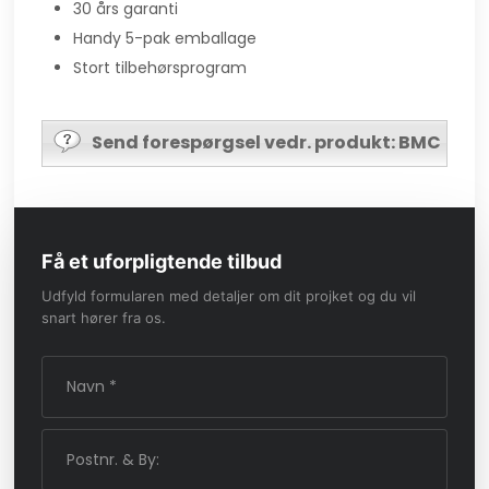
30 års garanti
Handy 5-pak emballage
Stort tilbehørsprogram
Send forespørgsel vedr. produkt: BMC
Få et uforpligtende tilbud
Udfyld formularen med detaljer om dit projket og du vil
snart hører fra os.